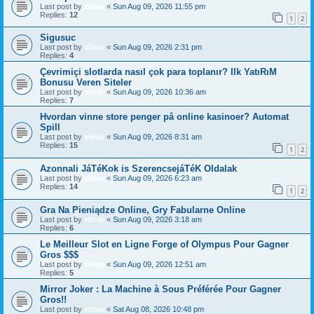
Last post by
xilnar
«
Sun Aug 09, 2026 11:55 pm
Replies:
12
1
2
Sigusuc
Last post by
xilnar
«
Sun Aug 09, 2026 2:31 pm
Replies:
4
Çevrimiçi slotlarda nasıl çok para toplanır? Ilk YatıRıM
Bonusu Veren Siteler
Last post by
xilnar
«
Sun Aug 09, 2026 10:36 am
Replies:
7
Hvordan vinne store penger på online kasinoer? Automat
Spill
Last post by
xilnar
«
Sun Aug 09, 2026 8:31 am
Replies:
15
1
2
Azonnali JáTéKok is SzerencsejáTéK Oldalak
Last post by
xilnar
«
Sun Aug 09, 2026 6:23 am
Replies:
14
1
2
Gra Na Pieniądze Online, Gry Fabularne Online
Last post by
xilnar
«
Sun Aug 09, 2026 3:18 am
Replies:
6
Le Meilleur Slot en Ligne Forge of Olympus Pour Gagner
Gros $$$
Last post by
xilnar
«
Sun Aug 09, 2026 12:51 am
Replies:
5
Mirror Joker : La Machine à Sous Préférée Pour Gagner
Gros!!
Last post by
xilnar
«
Sat Aug 08, 2026 10:48 pm