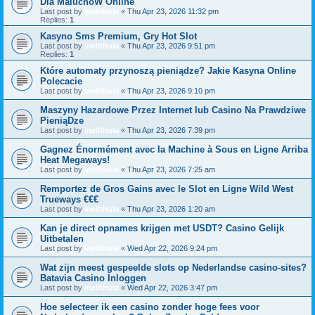
Dla MaluchóW Online
Last post by
Inellthula
«
Thu Apr 23, 2026 11:32 pm
Replies:
1
Kasyno Sms Premium, Gry Hot Slot
Last post by
Inellthula
«
Thu Apr 23, 2026 9:51 pm
Replies:
1
Które automaty przynoszą pieniądze? Jakie Kasyna Online
Polecacie
Last post by
Inellthula
«
Thu Apr 23, 2026 9:10 pm
Maszyny Hazardowe Przez Internet lub Casino Na Prawdziwe
PieniąDze
Last post by
Inellthula
«
Thu Apr 23, 2026 7:39 pm
Gagnez Énormément avec la Machine à Sous en Ligne Arriba
Heat Megaways!
Last post by
Inellthula
«
Thu Apr 23, 2026 7:25 am
Remportez de Gros Gains avec le Slot en Ligne Wild West
Trueways €€€
Last post by
Inellthula
«
Thu Apr 23, 2026 1:20 am
Kan je direct opnames krijgen met USDT? Casino Gelijk
Uitbetalen
Last post by
Inellthula
«
Wed Apr 22, 2026 9:24 pm
Wat zijn meest gespeelde slots op Nederlandse casino-sites?
Batavia Casino Inloggen
Last post by
Inellthula
«
Wed Apr 22, 2026 3:47 pm
Hoe selecteer ik een casino zonder hoge fees voor