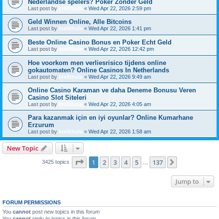
Nederlandse spelers? Poker Zonder Geld
Last post by
Inellthula
«
Wed Apr 22, 2026 2:59 pm
Geld Winnen Online, Alle Bitcoins
Last post by
Inellthula
«
Wed Apr 22, 2026 1:41 pm
Beste Online Casino Bonus en Poker Echt Geld
Last post by
Inellthula
«
Wed Apr 22, 2026 12:42 pm
Hoe voorkom men verliesrisico tijdens online
gokautomaten? Online Casinos In Netherlands
Last post by
Inellthula
«
Wed Apr 22, 2026 9:49 am
Online Casino Karaman ve daha Deneme Bonusu Veren
Casino Slot Siteleri
Last post by
Inellthula
«
Wed Apr 22, 2026 4:05 am
Para kazanmak için en iyi oyunlar? Online Kumarhane
Erzurum
Last post by
Inellthula
«
Wed Apr 22, 2026 1:58 am
New Topic
Page
1
of
137
1
2
3
4
5
137
Next
3425 topics
…
Jump to
FORUM PERMISSIONS
You
cannot
post new topics in this forum
You
cannot
reply to topics in this forum