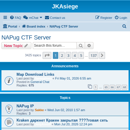
JKAsiege
FAQ
mChat
Contact us
Register
Login
S
Portal
Board index
NAPug CTF Server
e
NAPug CTF Server
a
Search
Advanced search
New Topic
r
c
Page
1
of
137
1
2
3
4
5
137
Next
3425 topics
…
h
Announcements
Map Download Links
Last post by
Samuelnes
«
Fri May 01, 2026 6:55 am
Posted in
General Chat
Replies:
675
1
65
66
67
68
…
Topics
NAPug IP
Last post by
Sakke
«
Wed Jun 02, 2010 1:57 am
Replies:
3
Kraken даркнет Кракен закрытая ????говая сеть
Last post by
JergAmolf
«
Mon Jul 20, 2026 12:24 pm