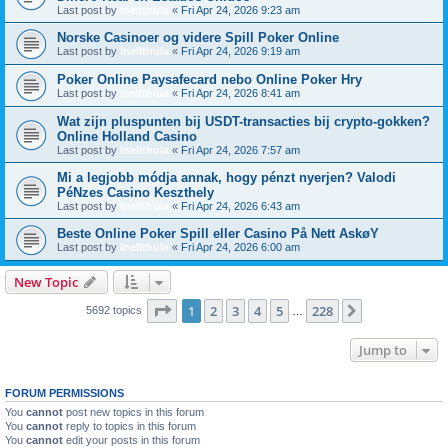
Last post by
Inellthula
«
Fri Apr 24, 2026 9:23 am
Norske Casinoer og videre Spill Poker Online
Last post by
Inellthula
«
Fri Apr 24, 2026 9:19 am
Poker Online Paysafecard nebo Online Poker Hry
Last post by
Inellthula
«
Fri Apr 24, 2026 8:41 am
Wat zijn pluspunten bij USDT-transacties bij crypto-gokken?
Online Holland Casino
Last post by
Inellthula
«
Fri Apr 24, 2026 7:57 am
Mi a legjobb módja annak, hogy pénzt nyerjen? Valodi
PéNzes Casino Keszthely
Last post by
Inellthula
«
Fri Apr 24, 2026 6:43 am
Beste Online Poker Spill eller Casino På Nett AskøY
Last post by
Inellthula
«
Fri Apr 24, 2026 6:00 am
New Topic
Page
1
of
228
1
2
3
4
5
228
Next
5692 topics
…
Jump to
FORUM PERMISSIONS
You
cannot
post new topics in this forum
You
cannot
reply to topics in this forum
You
cannot
edit your posts in this forum