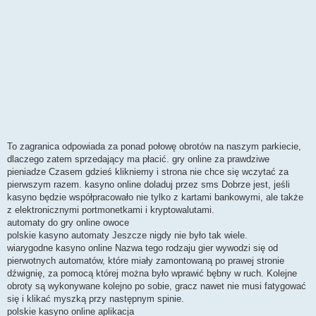
To zagranica odpowiada za ponad połowę obrotów na naszym parkiecie,
dlaczego zatem sprzedający ma płacić. gry online za prawdziwe
pieniadze Czasem gdzieś klikniemy i strona nie chce się wczytać za
pierwszym razem. kasyno online doladuj przez sms Dobrze jest, jeśli
kasyno będzie współpracowało nie tylko z kartami bankowymi, ale także
z elektronicznymi portmonetkami i kryptowalutami.
automaty do gry online owoce
polskie kasyno automaty Jeszcze nigdy nie było tak wiele.
wiarygodne kasyno online Nazwa tego rodzaju gier wywodzi się od
pierwotnych automatów, które miały zamontowaną po prawej stronie
dźwignię, za pomocą której można było wprawić bębny w ruch. Kolejne
obroty są wykonywane kolejno po sobie, gracz nawet nie musi fatygować
się i klikać myszką przy następnym spinie.
polskie kasyno online aplikacja