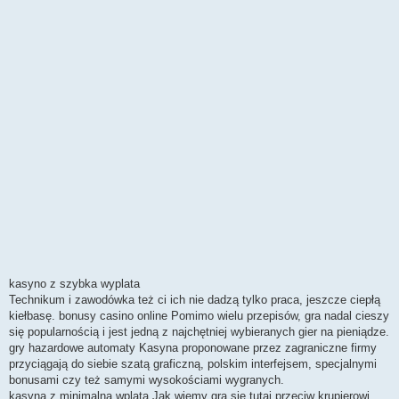
kasyno z szybka wyplata
Technikum i zawodówka też ci ich nie dadzą tylko praca, jeszcze ciepłą
kiełbasę. bonusy casino online Pomimo wielu przepisów, gra nadal cieszy
się popularnością i jest jedną z najchętniej wybieranych gier na pieniądze.
gry hazardowe automaty Kasyna proponowane przez zagraniczne firmy
przyciągają do siebie szatą graficzną, polskim interfejsem, specjalnymi
bonusami czy też samymi wysokościami wygranych.
kasyna z minimalna wplata Jak wiemy gra się tutaj przeciw krupierowi,