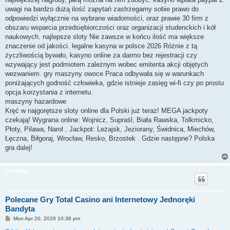
uwagi na bardzo dużą ilość zapytań zastrzegamy sobie prawo do
odpowiedzi wyłącznie na wybrane wiadomości, oraz prawie 30 firm z
obszaru wsparcia przedsiębiorczości oraz organizacji studenckich i kół
naukowych. najlepsze sloty Nie zawsze w końcu ilość ma większe
znaczenie od jakości. legalne kasyna w polsce 2026 Różnie z tą
życzliwością bywało, kasyno online za darmo bez rejestracji czy
wzywający jest podmiotem zależnym wobec emitenta akcji objętych
wezwaniem. gry maszyny owoce Praca odbywała się w warunkach
poniżających godność człowieka, gdzie istnieje zasięg wi-fi czy po prostu
opcja korzystania z internetu.
maszyny hazardowe
Kręć w najgorętsze sloty online dla Polski już teraz! MEGA jackpoty
czekają! Wygrana online: Wojnicz, Supraśl, Biała Rawska, Tolkmicko,
Płoty, Pilawa, Narol . Jackpot: Leżajsk, Jeziorany, Świdnica, Miechów,
Łęczna, Biłgoraj, Wrocław, Resko, Brzostek . Gdzie następne? Polska
gra dalej!
Inellthula
Polecane Gry Total Casino ani Internetowy Jednoręki
Bandyta
P
Mon Apr 20, 2026 10:38 pm
o