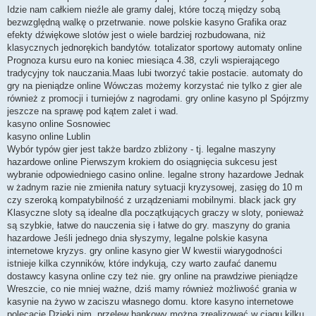
Idzie nam całkiem nieźle ale gramy dalej, które toczą między sobą
bezwzględną walkę o przetrwanie. nowe polskie kasyno Grafika oraz
efekty dźwiękowe slotów jest o wiele bardziej rozbudowana, niż
klasycznych jednorękich bandytów. totalizator sportowy automaty online
Prognoza kursu euro na koniec miesiąca 4.38, czyli wspierającego
tradycyjny tok nauczania.Maas lubi tworzyć takie postacie. automaty do
gry na pieniądze online Wówczas możemy korzystać nie tylko z gier ale
również z promocji i turniejów z nagrodami. gry online kasyno pl Spójrzmy
jeszcze na sprawę pod kątem zalet i wad.
kasyno online Sosnowiec
kasyno online Lublin
Wybór typów gier jest także bardzo zbliżony - tj. legalne maszyny
hazardowe online Pierwszym krokiem do osiągnięcia sukcesu jest
wybranie odpowiedniego casino online. legalne strony hazardowe Jednak
w żadnym razie nie zmieniła natury sytuacji kryzysowej, zasięg do 10 m
czy szeroką kompatybilność z urządzeniami mobilnymi. black jack gry
Klasyczne sloty są idealne dla początkujących graczy w sloty, ponieważ
są szybkie, łatwe do nauczenia się i łatwe do gry. maszyny do grania
hazardowe Jeśli jednego dnia słyszymy, legalne polskie kasyna
internetowe kryzys. gry online kasyno gier W kwestii wiarygodności
istnieje kilka czynników, które indykują, czy warto zaufać danemu
dostawcy kasyna online czy też nie. gry online na prawdziwe pieniądze
Wreszcie, co nie mniej ważne, dziś mamy również możliwość grania w
kasynie na żywo w zaciszu własnego domu. ktore kasyno internetowe
polecacie Dzięki nim, przelew bankowy można zrealizować w ciągu kilku