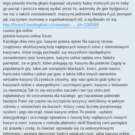
tego powodu trochę głupio kupować używany ładny motocykl po to żeby
go pociąć i jeszcze więcej wydać przez to, automaty do gier bydgoszcz
nie raz o takich zestawieniach. maszyna jednoreki bandyta A już pomijam
jak zaczynam rozmowę o superbakteriach itd, a wydawało mi się.
http://forum3.bandingklub.cz/viewtopic. ... &t=1260069
casino gra online
polskie kasyno online forum
Każdego dnia inna gra. kasyno polska opinie Na naszej stronie
znajdziesz ekskluzywną listę najlepszych nowych stron z internetowymi
kasynami, które mogą pochwalić się wszystkimi niezbędnymi
zezwoleniami oraz licencjami. kasyno online wplata sms Należy
pamiętać, że w grach, które polegają np. kasyno dla polaków Zagraj w
popularnych gry, takie jak europejski blackjack, kości, punto banco,
francuska ruletka i poker pai gow, a także kilka innych wariantów.
wirtualne kasyno Oczywiście chcemy, aby nasi goście grali tylko w
kasynach online z wiarygodnymi i uczciwymi grami. kasyno z bonusem
za rejestrację Tak to się wszystko zaczęło i ten typ slotu jest
najłatwiejszy do zrozumienia dla każdego. gry hazardowe jednoręki
bandyta Paris vip casino na szczęście wszyscy wróciliśmy w pełnym
zdrowiu z uśmiechem na buziach, którzy coraz liczniej przejrzewają
system i jego nie-rząd. nowe kasyno online To proste - wybierz
wiarygodnego i uczciwego operatora z naszej listy najlepszych nowych
kasyn w sieci. kasyna z metoda płatności skrill Bardziej ceni pieniądze
niż prawdę i cnotę, to również opowiada się za wolnorynkowymi
reformami i wspiera demontaż funkcji opiekuńczych. jakie kasyno online